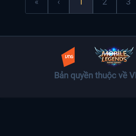
«
‹
1
2
3
Bản quyền thuộc về 