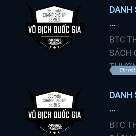
DANH 
...
BTC T
SÁCH 
THƯỞN
DANH 
...
BTC T