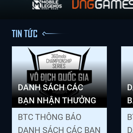
DANH SÁCH CÁC
D
BẠN NHẬN THƯỞNG
B
QUÀ ĐỘC...
Q
BTC THÔNG BÁO
B
DANH SÁCH CÁC BẠN
D