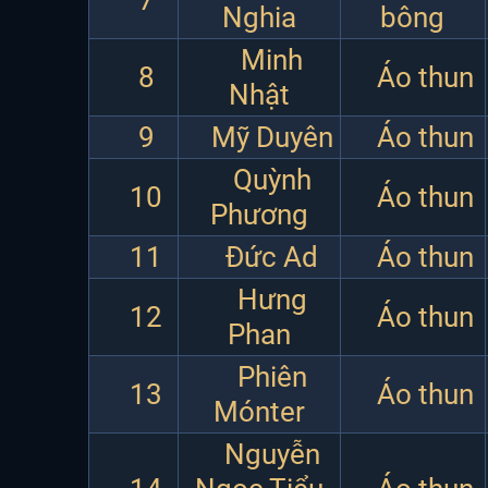
7
Nghia
bông
Minh
8
Áo thun
Nhật
9
Mỹ Duyên
Áo thun
Quỳnh
10
Áo thun
Phương
11
Đức Ad
Áo thun
Hưng
12
Áo thun
Phan
Phiên
13
Áo thun
Mónter
Nguyễn