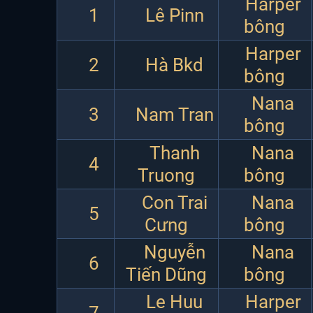
Harper
1
Lê Pinn
bông
Harper
2
Hà Bkd
bông
Nana
3
Nam Tran
bông
Thanh
Nana
4
Truong
bông
Con Trai
Nana
5
Cưng
bông
Nguyễn
Nana
6
Tiến Dũng
bông
Le Huu
Harper