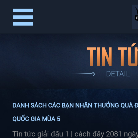
Trang
Thể
Đăng
Tin
Kết
Video
Chủ
Lệ
Ký
Tức
Quả
&
Giải
Thưởng
DANH SÁCH CÁC BẠN NHẬN THƯỞNG QUÀ ĐỘC
QUỐC GIA MÙA 5
Tin tức giải đấu 1 |
cách đây 2081 ngà