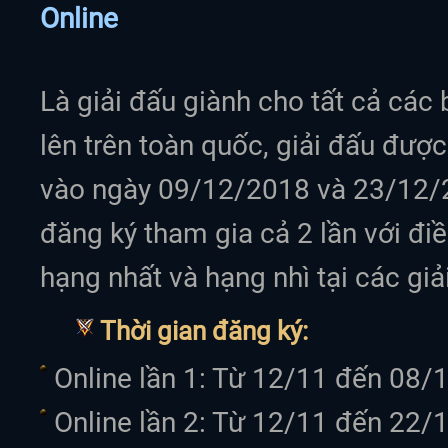
Online
Là giải đấu giành cho tất cả các b
lên trên toàn quốc, giải đấu được
vào ngày 09/12/2018 và 23/12/2
đăng ký tham gia cả 2 lần với đi
hạng nhất và hạng nhì tại các giả
Thời gian đăng ký:
Online lần 1: Từ 12/11 đến 08
Online lần 2: Từ 12/11 đến 22