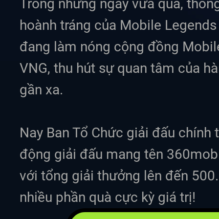
Trong những ngày vừa qua, thông 
hoành tráng của Mobile Legends
đang làm nóng cộng đồng Mobil
VNG, thu hút sự quan tâm của hà
gần xa.
Nay Ban Tổ Chức giải đấu chính 
động giải đấu mang tên 360mob
với tổng giải thưởng lên đến 50
nhiều phần quà cực kỳ giá trị!