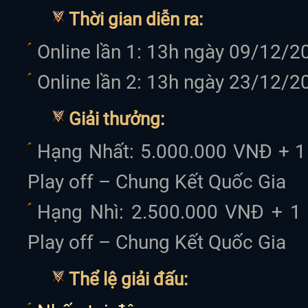
Thời gian diễn ra:
Online lần 1: 13h ngày 09/12/2
Online lần 2: 13h ngày 23/12/2
Giải thưởng:
Hạng Nhất: 5.000.000 VNĐ + 1
Play off – Chung Kết Quốc Gia
Hạng Nhì: 2.500.000 VNĐ + 1
Play off – Chung Kết Quốc Gia
Thể lệ giải đấu: