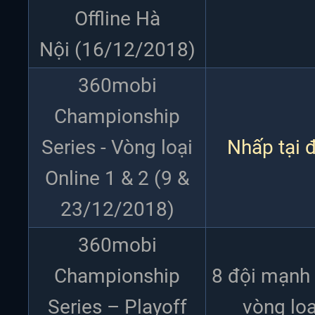
Offline Hà
Nội
(16/12/2018)
360mobi
Championship
Series - Vòng loại
Nhấp tại 
Online 1 & 2
(9 &
23/12/2018)
360mobi
Championship
8 đội mạnh 
Series – Playoff
vòng loạ