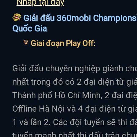
Nhấp tại đây
Giải đấu 360mobi Championsh
Quốc Gia
Giai đoạn Play Off:
Giải đấu chuyên nghiệp giành ch
nhất trong đó có 2 đại diện từ giả
Thành phố Hồ Chí Minh, 2 đại điện
Offline Hà Nội và 4 đại điện từ gi
1 và lần 2. Các đội tuyển sẽ thi đ
tuyển mạnh nhất thi đấu trận chu