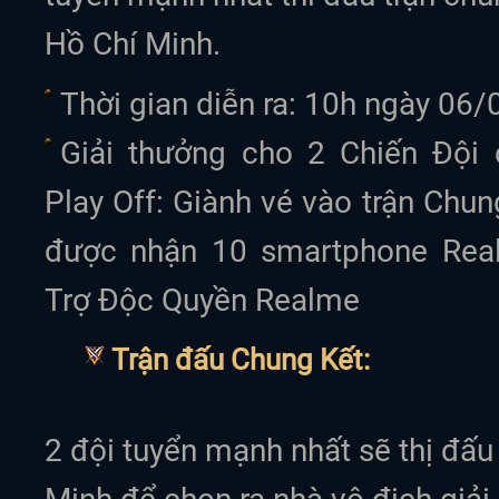
Hồ Chí Minh.
Thời gian diễn ra: 10h ngày 06
Giải thưởng cho
2 Chiến Đội 
Play Off: Giành vé vào trận Chu
được nhận 10 smartphone Rea
Trợ Độc Quyền Realme
Trận đấu Chung Kết:
2 đội tuyển mạnh nhất sẽ thị đấu