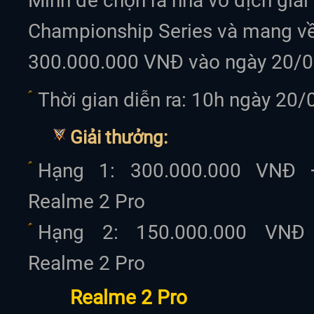
Minh để chọn ra nhà vô địch giả
Championship Series và mang v
300.000.000 VNĐ vào ngày 20/0
Thời gian diễn ra: 10h ngày 20
Giải thưởng:
Hạng 1:
300.000.000 VNĐ 
Realme 2 Pro
Hạng 2: 150.000.000 VNĐ
Realme 2 Pro
Realme 2 Pro