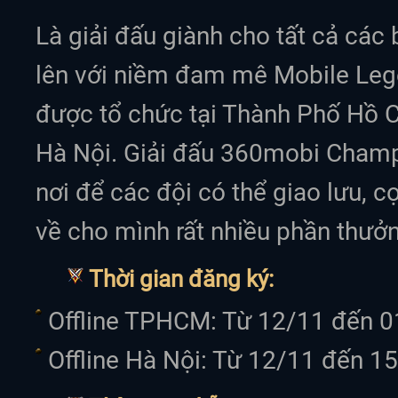
Là giải đấu giành cho tất cả các b
lên với niềm đam mê Mobile Le
được tổ chức tại Thành Phố Hồ 
Hà Nội. Giải đấu 360mobi Champi
nơi để các đội có thể giao lưu, c
về cho mình rất nhiều phần thưở
Thời gian đăng ký:
Offline TPHCM: Từ 12/11 đến 
Offline Hà Nội: Từ 12/11 đến 