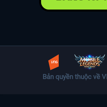
Bản quyền thuộc về 