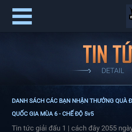
Trang
Thể
Đăng
Tin
Kết
Video
Chủ
Lệ
Ký
Tức
Quả
&
Giải
Thưởng
DANH SÁCH CÁC BẠN NHẬN THƯỞNG QUÀ ĐỘC
QUỐC GIA MÙA 6 - CHẾ ĐỘ 5v5
Tin tức giải đấu 1 |
cách đây 2055 ngà