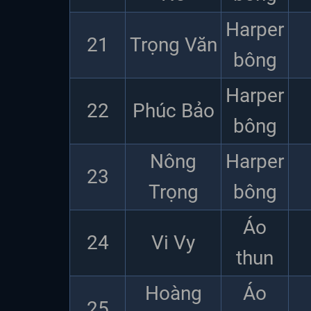
Harper
21
Trọng Văn
bông
Harper
22
Phúc Bảo
bông
Nông
Harper
23
Trọng
bông
Áo
24
Vi Vy
thun
Hoàng
Áo
25