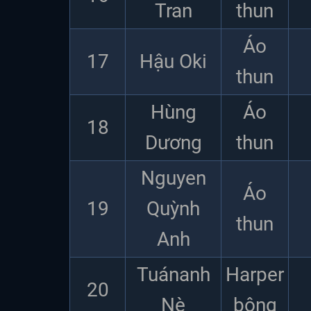
Tran
thun
Áo
17
Hậu Oki
thun
Hùng
Áo
18
Dương
thun
Nguyen
Áo
19
Quỳnh
thun
Anh
Tuánanh
Harper
20
Nè
bông