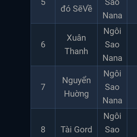
5
Sao
đó SẽVề
Nana
Ngôi
Xuân
6
Sao
Thanh
Nana
Ngôi
Nguyển
7
Sao
Huờng
Nana
Ngôi
8
Tài Gord
Sao