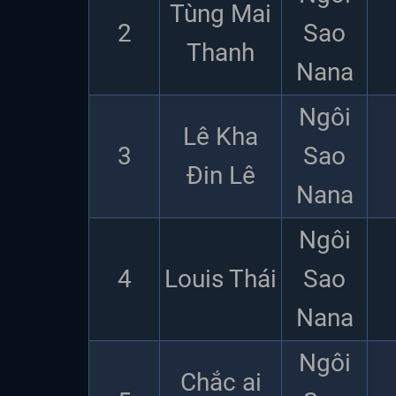
Tùng Mai
2
Sao
Thanh
Nana
Ngôi
Lê Kha
3
Sao
Đin Lê
Nana
Ngôi
4
Louis Thái
Sao
Nana
Ngôi
Chắc ai